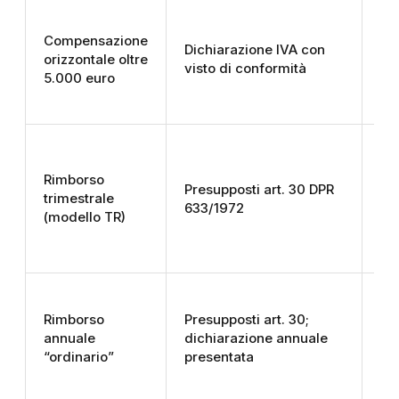
Do
Compensazione
Dichiarazione IVA con
dal
orizzontale oltre
visto di conformità
de
5.000 euro
di
Is
Rimborso
Presupposti art. 30 DPR
me
trimestrale
633/1972
su
(modello TR)
tr
En
Rimborso
Presupposti art. 30;
da
annuale
dichiarazione annuale
di
“ordinario”
presentata
sal