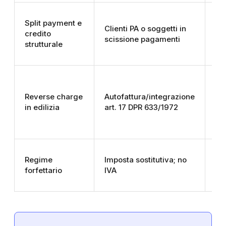
Split payment e
Clienti PA o soggetti in
credito
Co
scissione pagamenti
strutturale
In
Reverse charge
Autofattura/integrazione
li
in edilizia
art. 17 DPR 633/1972
de
Regime
Imposta sostitutiva; no
No
forfettario
IVA
ap