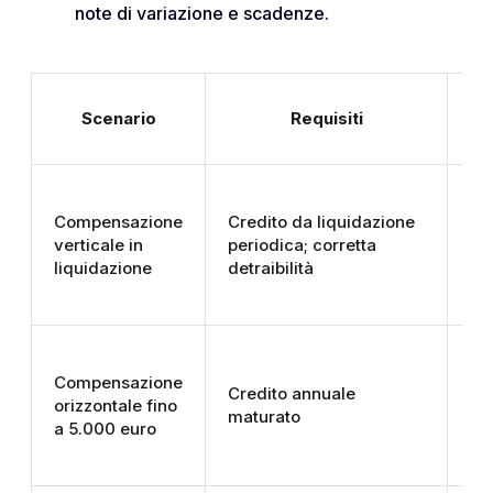
note di variazione e scadenze.
Scenario
Requisiti
T
Compensazione
Credito da liquidazione
Im
verticale in
periodica; corretta
pe
liquidazione
detraibilità
su
Compensazione
Da
Credito annuale
orizzontale fino
de
maturato
a 5.000 euro
su