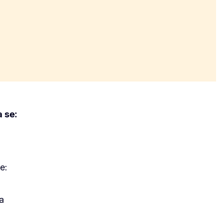
 se:
e:
ta