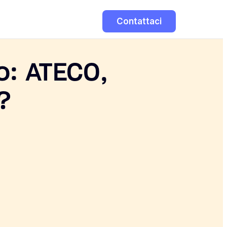
Contattaci
o: ATECO,
?