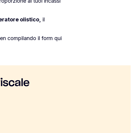
proporzione ai tuoi incassi
eratore olistico,
il
en compilando il form qui
iscale