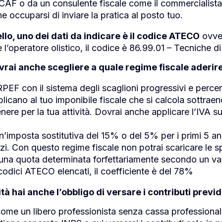
 CAF o da un consulente fiscale come il commercialista
e occuparsi di inviare la pratica al posto tuo.
lo, uno dei dati da indicare è il codice ATECO
ovver
re l’operatore olistico, il codice è 86.99.01 – Tecniche 
ai anche scegliere a quale regime fiscale aderire 
IRPEF con il sistema degli scaglioni progressivi e perc
icano al tuo imponibile fiscale che si calcola sottraendo
ere per la tua attività. Dovrai anche applicare l’IVA sui
n’imposta sostitutiva del 15% o del 5% per i primi 5 ann
ezzi. Con questo regime fiscale non potrai scaricare le
o una quota determinata forfettariamente secondo un val
 codici ATECO elencati, il coefficiente è del 78%
ità hai anche l’obbligo di versare i contributi previd
 come un libero professionista senza cassa professiona