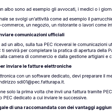
d un albo sono ad esempio gli avvocati, i medici o i giorna
nale se svolgi un’attività come ad esempio il parrucchiere
e-commerce, un negozio, un ristorante o lavori come in
nviare comunicazioni ufficiali
o ad un albo, sulla tua PEC riceverai le comunicazioni uff
C ti servirà per completare la pratica di apertura della
dalla camera di commercio e dalla gestione artigiani e
er inviare le fatture elettroniche
ttronica con un software dedicato, devi preparare il me
l’indirizzo sdi01@pec.fatturapa.it.
ne solo la prima volta che invii una fattura tramite PEC
zo PEC dedicato a cui inviare le successive.
egale di una raccomandata con dei vantaggi aggiunt