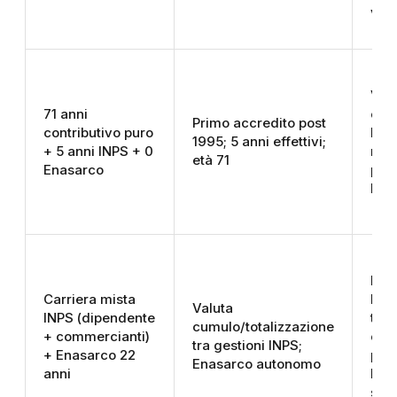
volo
Vec
71 anni
cont
Primo accredito post
contributivo puro
INP
1995; 5 anni effettivi;
+ 5 anni INPS + 0
nes
età 71
Enasarco
pre
Ena
Pen
Carriera mista
INP
Valuta
INPS (dipendente
tram
cumulo/totalizzazione
+ commercianti)
cum
tra gestioni INPS;
+ Enasarco 22
pen
Enasarco autonomo
anni
Ena
sep