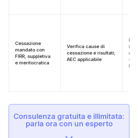
Liq
Cessazione
Verifica cause di
inde
mandato con
cessazione e risultati;
non
FIRR, suppletiva
AEC applicabile
sost
e meritocratica
la 
Consulenza gratuita e illimitata:
parla ora con un esperto