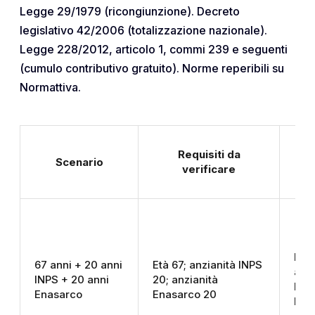
Legge 29/1979 (ricongiunzione). Decreto
legislativo 42/2006 (totalizzazione nazionale).
Legge 228/2012, articolo 1, commi 239 e seguenti
(cumulo contributivo gratuito). Norme reperibili su
Normattiva.
Requisiti da
Scenario
Cos
verificare
Due
67 anni + 20 anni
Età 67; anzianità INPS
aut
INPS + 20 anni
20; anzianità
INP
Enasarco
Enasarco 20
Ena