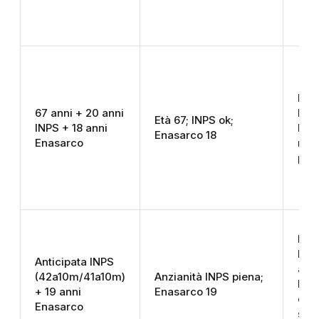
Pen
67 anni + 20 anni
INPS
Età 67; INPS ok;
INPS + 18 anni
Ena
Enasarco 18
Enasarco
non
pro
Pen
INP
Anticipata INPS
anti
(42a10m/41a10m)
Anzianità INPS piena;
Ena
+ 19 anni
Enasarco 19
diff
Enasarco
sal