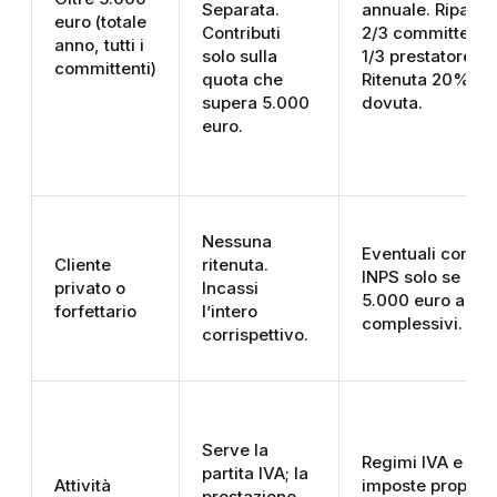
Separata.
annuale. Riparto
euro (totale
Contributi
2/3 committente
anno, tutti i
solo sulla
1/3 prestatore.
committenti)
quota che
Ritenuta 20% se
supera 5.000
dovuta.
euro.
Nessuna
Eventuali contrib
Cliente
ritenuta.
INPS solo se sup
privato o
Incassi
5.000 euro annu
forfettario
l’intero
complessivi.
corrispettivo.
Serve la
Regimi IVA e
partita IVA; la
Attività
imposte propri
prestazione