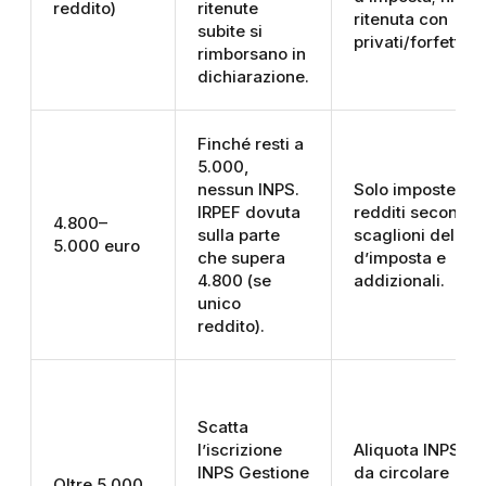
reddito)
ritenute
ritenuta con
subite si
privati/forfettari.
rimborsano in
dichiarazione.
Finché resti a
5.000,
nessun INPS.
Solo imposte sui
IRPEF dovuta
redditi secondo
4.800–
sulla parte
scaglioni dell’an
5.000 euro
che supera
d’imposta e
4.800 (se
addizionali.
unico
reddito).
Scatta
l’iscrizione
Aliquota INPS c
INPS Gestione
da circolare
Oltre 5.000