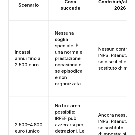
Cosa
Contributi/aliqu
Scenario
succede
2026
Nessuna
soglia
speciale. È
Nessun contribu
Incassi
una normale
INPS. Ritenuta 
annui fino a
prestazione
solo se il cliente
2.500 euro
occasionale
sostituto d’impos
se episodica
e non
organizzata.
No tax area
possibile:
Ancora nessun
IRPEF può
INPS. Ritenuta 
2.500–4.800
azzerarsi per
se sostituto
euro (unico
detrazioni. Le
d’imposta; nient