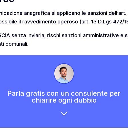
cazione anagrafica si applicano le sanzioni dell’art. 
È possibile il ravvedimento operoso (art. 13 D.Lgs 472/1
 SCIA senza inviarla, rischi sanzioni amministrative e
nti comunali.
Parla gratis con un consulente per
chiarire ogni dubbio