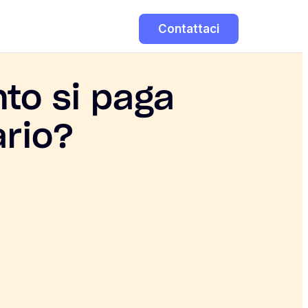
Contattaci
to si paga
ario?