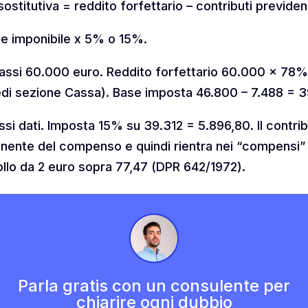
ostitutiva = reddito forfettario – contributi previden
se imponibile x 5% o 15%.
cassi 60.000 euro. Reddito forfettario 60.000 x 78%
vedi sezione Cassa). Base imposta 46.800 – 7.488 = 
ssi dati. Imposta 15% su 39.312 = 5.896,80. Il contri
onente del compenso e quindi rientra nei “compensi” d
ollo da 2 euro sopra 77,47 (DPR 642/1972).
Parla gratis con un consulente per
chiarire ogni dubbio