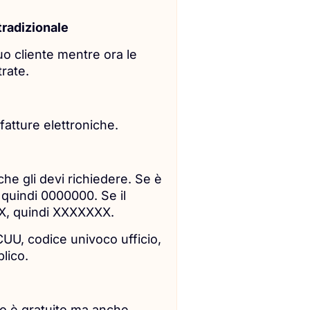
tradizionale
o cliente mentre ora le
trate.
 fatture elettroniche.
 che gli devi richiedere. Se è
, quindi 0000000. Se il
 7 X, quindi XXXXXXX.
CUU, codice univoco ufficio,
lico.
zio è gratuito ma anche