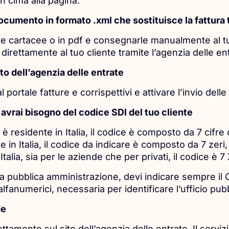
n cima alla pagina.
documento in formato .xml che sostituisce la fattura 
re cartacee o in pdf e consegnarle manualmente al tu
 direttamente al tuo cliente tramite l’agenzia delle en
sito dell’agenzia delle entrate
 portale fatture e corrispettivi e attivare l’invio delle
, avrai bisogno del codice SDI del tuo cliente
d è residente in Italia, il codice è composto da 7 cifre
 in Italia, il codice da indicare è composto da 7 zeri
’Italia, sia per le aziende che per privati, il codice è
una pubblica amministrazione, devi indicare sempre il 
lfanumerici, necessaria per identificare l’ufficio pubb
de
rettamente sul sito dell’agenzia delle entrate. Il servi